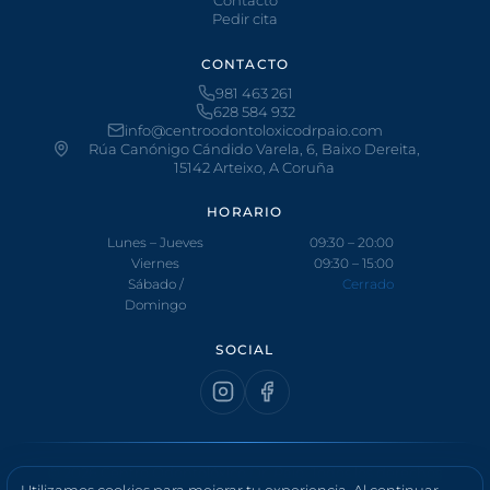
Pedir cita
CONTACTO
981 463 261
628 584 932
info@centroodontoloxicodrpaio.com
Rúa Canónigo Cándido Varela, 6, Baixo Dereita,
15142 Arteixo, A Coruña
HORARIO
Lunes – Jueves
09:30 – 20:00
Viernes
09:30 – 15:00
Sábado /
Cerrado
Domingo
SOCIAL
© 2026 Centro Odontolóxico Dr. Paio. Todos los derechos
Utilizamos cookies para mejorar tu experiencia. Al continuar