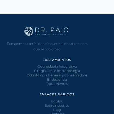
Rompemos con la idea de que ir al dentista tiene
que ser doloroso
TRATAMIENTOS
Odontología Integrativa
Cirugía Oral e Implantología
Odontología General y Conservadora
Endodoncia
Tratamientos
ENLACES RÁPIDOS
Equipo
Sobre nosotros
Blog
Contacto