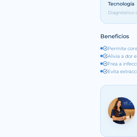
Tecnología
Diagnóstico d
Beneficios
Permite cons
Alivia a dor 
Frea a infec
Evita extracc