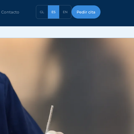
Pedir cita
Contacto
GL
ES
EN