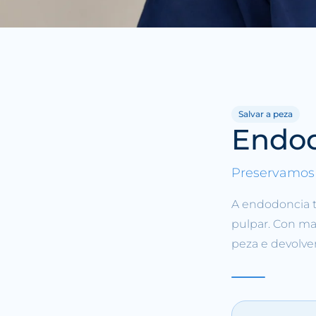
Salvar a peza
Endo
Preservamos 
A endodoncia t
pulpar. Con ma
peza e devolver