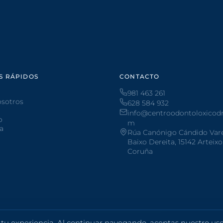
S RÁPIDOS
CONTACTO
981 463 261
osotros
628 584 932
info@centroodontoloxicodr
o
m
ta
Rúa Canónigo Cándido Varel
Baixo Dereita, 15142 Arteixo
Coruña
 tu experiencia. Al continuar navegando, aceptas nuestro us