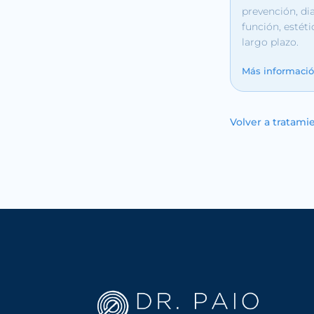
prevención, d
función, estét
largo plazo.
Más informaci
Volver a tratami