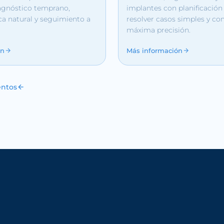
iagnóstico temprano,
implantes con planificación 
ica natural y seguimiento a
resolver casos simples y co
máxima precisión.
ón
Más información
entos