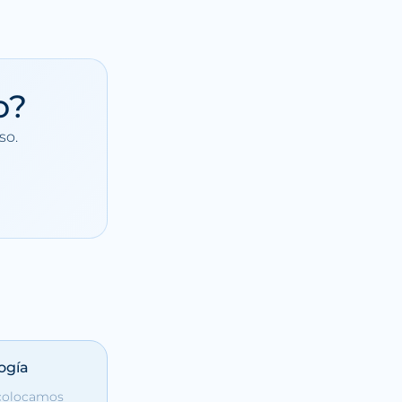
o?
so.
ogía
 colocamos