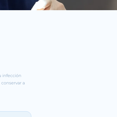
u infección
 conservar a