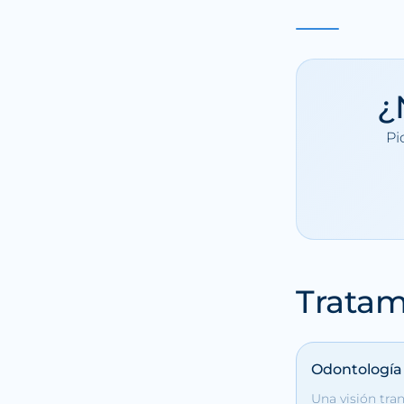
¿
Pi
Tratam
Odontología 
Una visión tra