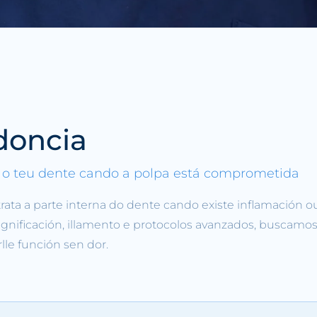
doncia
o teu dente cando a polpa está comprometida
rata a parte interna do dente cando existe inflamación o
gnificación, illamento e protocolos avanzados, buscamos
lle función sen dor.