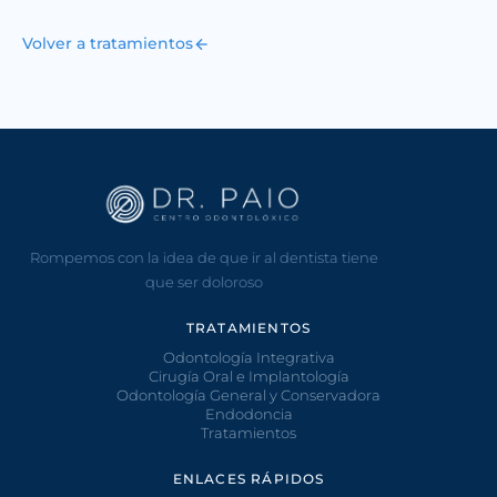
Volver a tratamientos
Rompemos con la idea de que ir al dentista tiene
que ser doloroso
TRATAMIENTOS
Odontología Integrativa
Cirugía Oral e Implantología
Odontología General y Conservadora
Endodoncia
Tratamientos
ENLACES RÁPIDOS