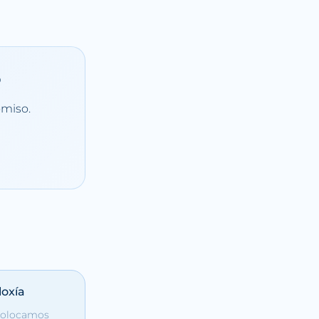
?
omiso.
loxía
colocamos