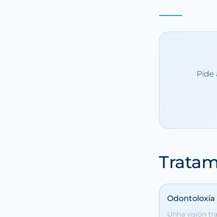
Pide 
Tratam
Odontoloxía 
Unha visión tr