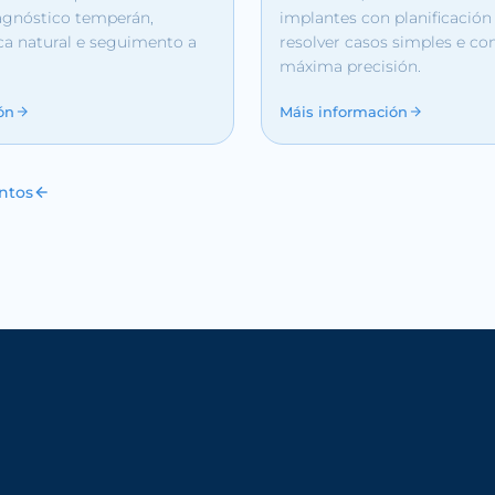
agnóstico temperán,
implantes con planificación 
ica natural e seguimento a
resolver casos simples e c
máxima precisión.
ón
Máis información
ntos