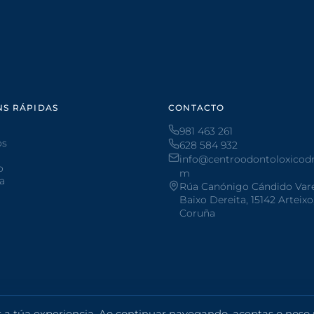
NS RÁPIDAS
CONTACTO
981 463 261
os
628 584 932
info@centroodontoloxicodr
o
m
ta
Rúa Canónigo Cándido Varel
Baixo Dereita, 15142 Arteixo
Coruña
r a túa experiencia. Ao continuar navegando, aceptas o noso