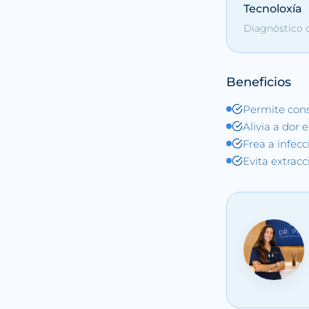
Tecnoloxía
Diagnóstico d
Beneficios
Permite cons
Alivia a dor 
Frea a infec
Evita extracc