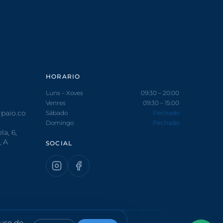
HORARIO
Luns – Xoves
09:30 – 20:00
Venres
09:30 – 15:00
paio.co
Sábado
Pechado
Domingo
Pechado
a, 6,
, A
SOCIAL
 uso de