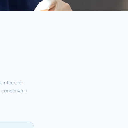
u infección
 conservar a