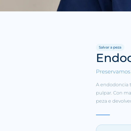
Salvar a peza
Endo
Preservamos 
A endodoncia t
pulpar. Con ma
peza e devolver