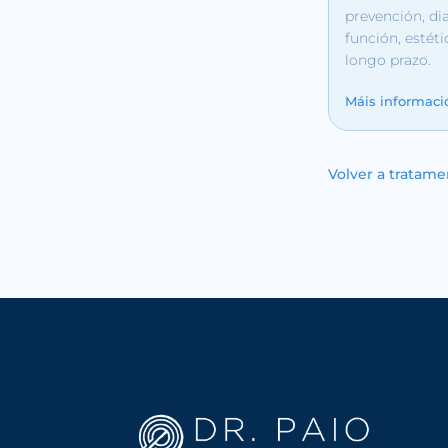
prevención, di
función, estét
longo prazo.
Máis informaci
Volver a tratame