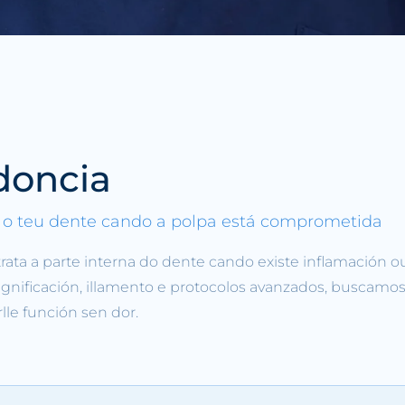
doncia
o teu dente cando a polpa está comprometida
rata a parte interna do dente cando existe inflamación o
gnificación, illamento e protocolos avanzados, buscamos
lle función sen dor.