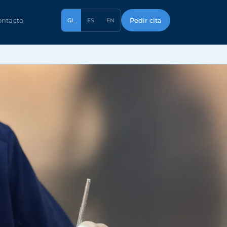
Pedir cita
ontacto
GL
ES
EN