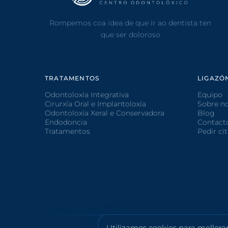
Rompemos coa idea de que ir ao dentista ten
que ser doloroso
TRATAMENTOS
LIGAZÓ
Odontoloxía Integrativa
Equipo
Cirurxía Oral e Implantoloxía
Sobre n
Odontoloxía Xeral e Conservadora
Blog
Endodoncia
Contact
Tratamentos
Pedir ci
Utilizamos cookies para mellora