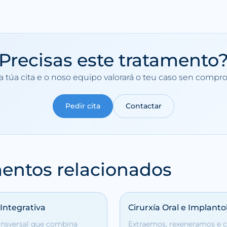
Precisas este tratamento
a túa cita e o noso equipo valorará o teu caso sen compr
Pedir cita
Contactar
entos relacionados
Integrativa
Cirurxía Oral e Implanto
ansversal que combina
Extraemos, rexeneramos e 