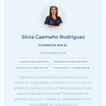
Silvia Caamaño Rodríguez
HIXIENISTA BUCAL
Hixienista bucal
Limpiezas bucodentales
Blanqueamientos dentales
Educación e higiene oral
Prevención y cuidado dental
Higienista bucodental con experiencia en
atención al paciente y prevención oral. Crea un
ambiente cercano y de confianza para que cada
persona se sienta cómoda. Trabaja tanto en
gallego como en castellano, adaptándose a las
necesidades de cada paciente.