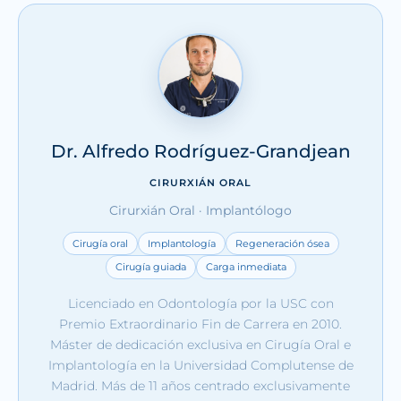
Dr. Alfredo Rodríguez-Grandjean
CIRURXIÁN ORAL
Cirurxián Oral · Implantólogo
Cirugía oral
Implantología
Regeneración ósea
Cirugía guiada
Carga inmediata
Licenciado en Odontología por la USC con
Premio Extraordinario Fin de Carrera en 2010.
Máster de dedicación exclusiva en Cirugía Oral e
Implantología en la Universidad Complutense de
Madrid. Más de 11 años centrado exclusivamente