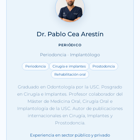
Dr. Pablo Cea Arestín
PERIÓDICO
Periodoncia · Implantólogo
Periodoncia
Cirugía e implantes
Prostodoncia
Rehabilitación oral
Graduado en Odontología por la USC. Posgrado
en Cirugía e Implantes. Profesor colaborador del
Máster de Medicina Oral, Cirugía Oral e
Implantología de la USC. Autor de publicaciones
internacionales en Cirugía, Implantes y
Prostodoncia.
Experiencia en sector público y privado