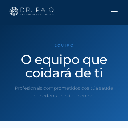
EQUIPO
O equipo que
coidará de ti
Profesionais comprometidos coa túa saúde
bucodental e o teu confort.