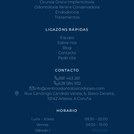
Cirurxía Oral e Implantoloxía
Odontoloxía Xeral e Conservadora
Endodoncia
Tratamentos
LIGAZÓNS RÁPIDAS
Equipo
Sobre nos
Blog
Contacto
Pedir cita
CONTACTO
981 463 261
628 584 932
info@centroodontoloxicodrpaio.com
Rúa Canónigo Cándido Varela, 6, Baixo Dereita,
15142 Arteixo, A Coruña
HORARIO
Luns – Xoves
09:30 – 20:00
Venres
09:30 – 15:00
Sábado /
Pechado